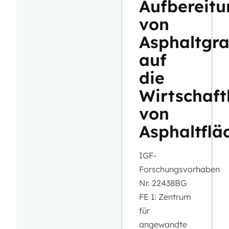
Aufbereitu
von
Asphaltgra
auf
die
Wirtschaftl
von
Asphaltflä
IGF-
Forschungsvorhaben
Nr. 22438BG
FE 1: Zentrum
für
angewandte