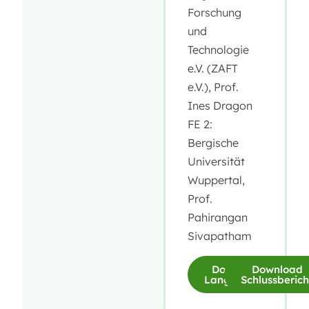
Forschung
und
Technologie
e.V. (ZAFT
e.V.), Prof.
Ines Dragon
FE 2:
Bergische
Universität
Wuppertal,
Prof.
Pahirangan
Sivapatham
Download
Download
Langfassung
Schlussberich