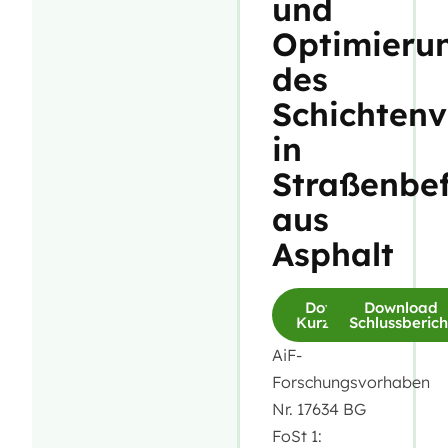
und
Optimieru
des
Schichten
in
Straßenbe
aus
Asphalt
Download
Download
Kurzfassung
Schlussberich
AiF-
Forschungsvorhaben
Nr. 17634 BG
FoSt 1: