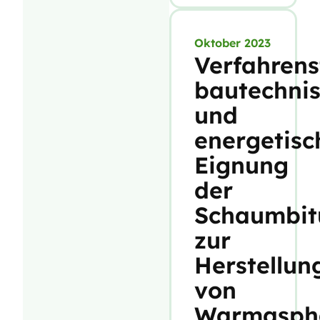
Oktober 2023
Verfahrens
bautechni
und
energetisc
Eignung
der
Schaumbit
zur
Herstellun
von
Warmasph