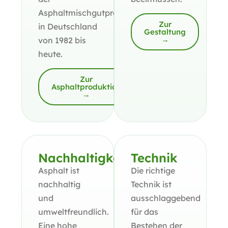
Asphaltmischgutproduktion
Zur
in Deutschland
Gestaltung
→
von 1982 bis
heute.
Zur
Asphaltproduktion
→
Nachhaltigkeit
Technik
Asphalt ist
Die richtige
nachhaltig
Technik ist
und
ausschlaggebend
umweltfreundlich.
für das
Eine hohe
Bestehen der