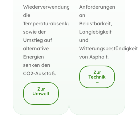
Wiederverwendungsrate,
Anforderungen
die
an
Temperaturabsenkung
Belastbarkeit,
sowie der
Langlebigkeit
Umstieg auf
und
alternative
Witterungsbeständigkeit
Energien
von Asphalt.
senken den
Zur
CO2-Ausstoß.
Technik
→
Zur
Umwelt
→