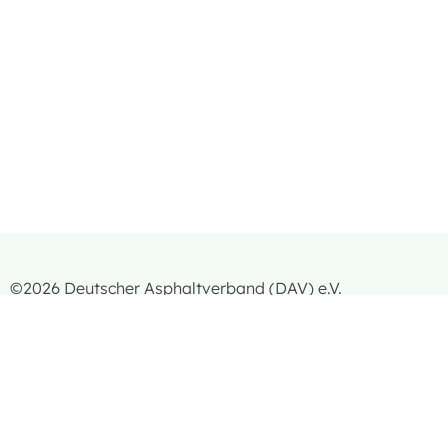
©2026 Deutscher Asphaltverband (DAV) e.V.
Impressum
|
Datenschutzerklärung
|
Kontakt
|
AGB