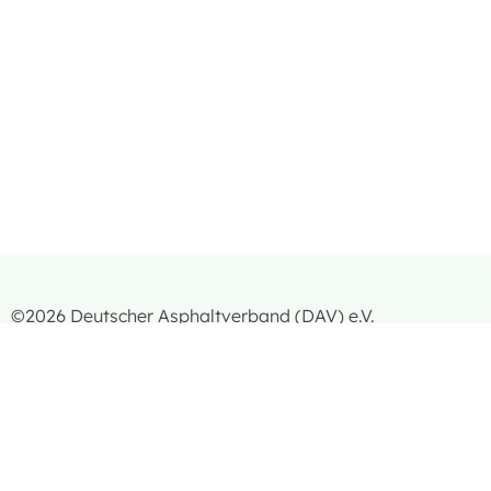
©2026 Deutscher Asphaltverband (DAV) e.V.
Impressum
|
Datenschutzerklärung
|
Kontakt
|
AGB