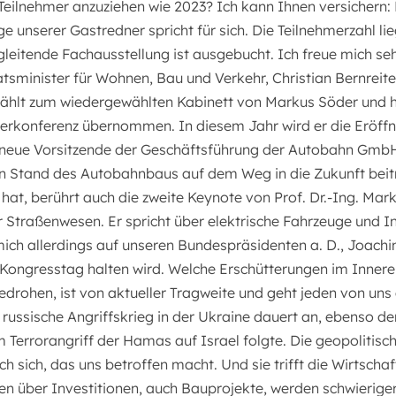
Teilnehmer anzuziehen wie 2023? Ich kann Ihnen versichern
e unserer Gastredner spricht für sich. Die Teilnehmerzahl lie
leitende Fachausstellung ist ausgebucht. Ich freue mich seh
tsminister für Wohnen, Bau und Verkehr, Christian Bernreite
zählt zum wiedergewählten Kabinett von Markus Söder und h
terkonferenz übernommen. In diesem Jahr wird er die Eröffn
 neue Vorsitzende der Geschäftsführung der Autobahn GmbH
n Stand des Autobahnbaus auf dem Weg in die Zukunft beit
hat, berührt auch die zweite Keynote von Prof. Dr.-Ing. Mar
 Straßenwesen. Er spricht über elektrische Fahrzeuge und In
mich allerdings auf unseren Bundespräsidenten a. D., Joachi
Kongresstag halten wird. Welche Erschütterungen im Inner
rohen, ist von aktueller Tragweite und geht jeden von uns a
r russische Angriffskrieg in der Ukraine dauert an, ebenso de
 Terrorangriff der Hamas auf Israel folgte. Die geopolitisc
h sich, das uns betroffen macht. Und sie trifft die Wirtscha
en über Investitionen, auch Bauprojekte, werden schwieriger