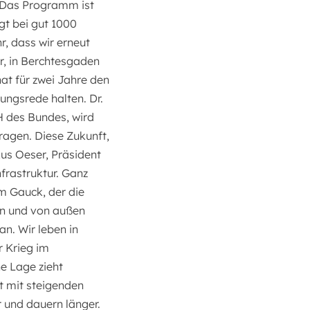
: Das Programm ist
gt bei gut 1000
r, dass wir erneut
r, in Berchtesgaden
at für zwei Jahre den
ungsrede halten. Dr.
 des Bundes, wird
ragen. Diese Zukunft,
kus Oeser, Präsident
frastruktur. Ganz
m Gauck, der die
en und von außen
n. Wir leben in
r Krieg im
he Lage zieht
ft mit steigenden
 und dauern länger.